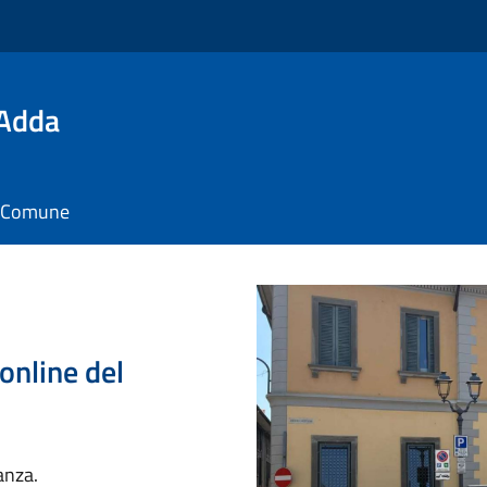
'Adda
il Comune
online del
anza.