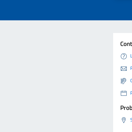
Cont
Prob