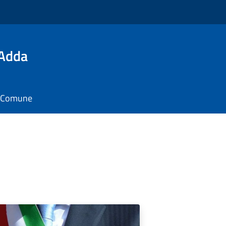
'Adda
il Comune