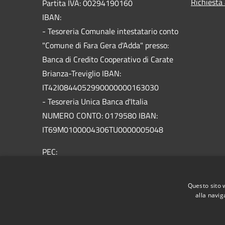
Richiesta
Partita IVA: 00294190160
IBAN:
- Tesoreria Comunale intestatario conto
"Comune di Fara Gera d'Adda" presso:
Banca di Credito Cooperativo di Carate
Brianza-Treviglio IBAN:
IT42I0844052990000000163030
- Tesoreria Unica Banca d'Italia
NUMERO CONTO: 0179580 IBAN:
IT69M0100004306TU0000005048
PEC:
info@pec.comune.farageradadda.bg.it
Centralino Unico: 0363688601
Questo sito 
alla navig