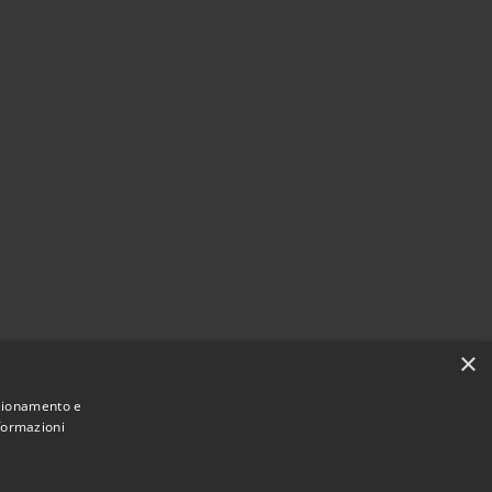
×
nzionamento e
nformazioni