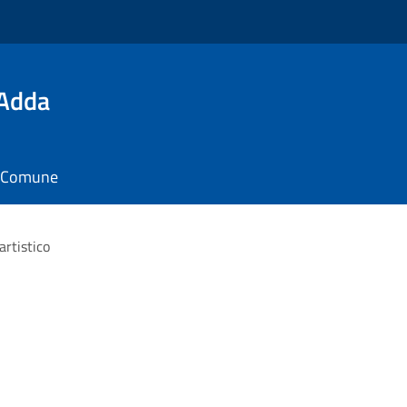
'Adda
il Comune
artistico