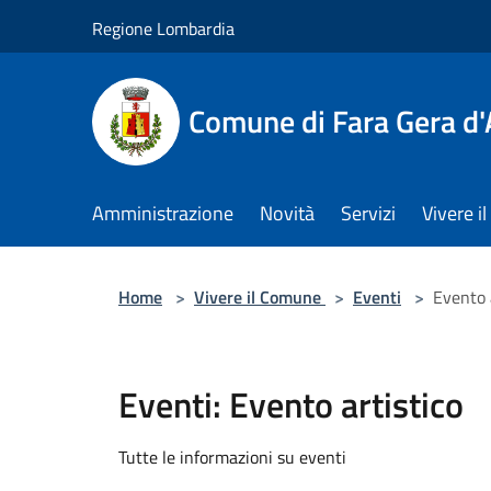
Salta al contenuto principale
Regione Lombardia
Comune di Fara Gera d
Amministrazione
Novità
Servizi
Vivere 
Home
>
Vivere il Comune
>
Eventi
>
Evento 
Eventi: Evento artistico
Tutte le informazioni su eventi