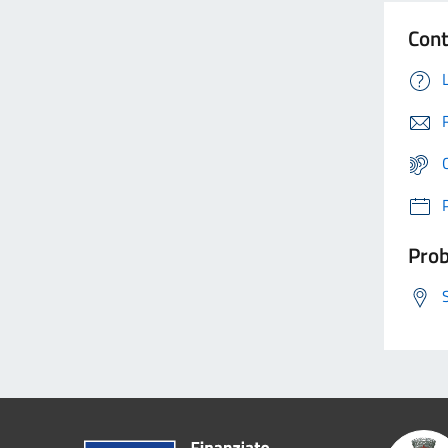
Cont
Prob