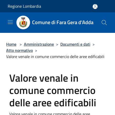
Salta al contenuto principale
Regione Lombardia
Comune di Fara Gera d'Adda
Home
>
Amministrazione
>
Documenti e dati
>
Atto normativo
>
Valore venale in comune commercio delle aree edificabili
Valore venale in
comune commercio
delle aree edificabili
Valore venale in comune commercio delle aree