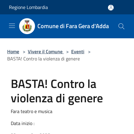
Salta al contenuto principale
Regione Lombardia
Comune di Fara Gera d'Adda
Home
>
Vivere il Comune
>
Eventi
>
BASTA! Contro la violenza di genere
BASTA! Contro la
violenza di genere
Fara teatro e musica
Data inizio :