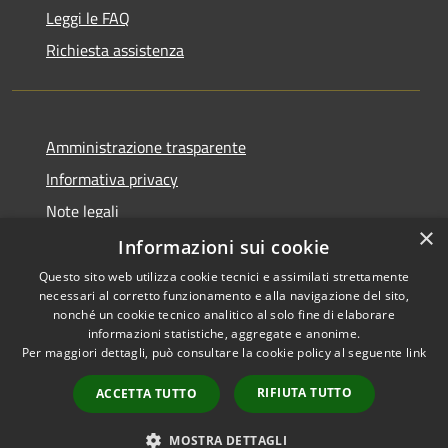
Leggi le FAQ
Richiesta assistenza
Amministrazione trasparente
Informativa privacy
Note legali
×
Dichiarazione di accessibilità
Informazioni sui cookie
Questo sito web utilizza cookie tecnici e assimilati strettamente
necessari al corretto funzionamento e alla navigazione del sito,
nonché un cookie tecnico analitico al solo fine di elaborare
informazioni statistiche, aggregate e anonime.
RSS
Copyright © 2026 • Comune di
Per maggiori dettagli, può consultare la cookie policy al seguente
link
Accessibilità
Fara Gera d'Adda • Powered by
Privacy
Municipium
Accesso
•
RIFIUTA TUTTO
ACCETTA TUTTO
Cookie
redazione
Mappa del sito
MOSTRA DETTAGLI