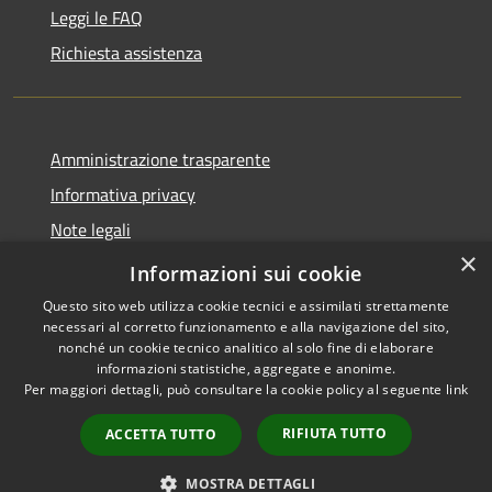
Leggi le FAQ
Richiesta assistenza
Amministrazione trasparente
Informativa privacy
Note legali
×
Dichiarazione di accessibilità
Informazioni sui cookie
Questo sito web utilizza cookie tecnici e assimilati strettamente
necessari al corretto funzionamento e alla navigazione del sito,
nonché un cookie tecnico analitico al solo fine di elaborare
informazioni statistiche, aggregate e anonime.
RSS
Copyright © 2026 • Comune di
Per maggiori dettagli, può consultare la cookie policy al seguente
link
Accessibilità
Fara Gera d'Adda • Powered by
Privacy
Municipium
Accesso
•
RIFIUTA TUTTO
ACCETTA TUTTO
Cookie
redazione
Mappa del sito
MOSTRA DETTAGLI