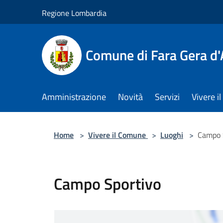
Salta al contenuto principale
Regione Lombardia
Comune di Fara Gera d
Amministrazione
Novità
Servizi
Vivere 
Home
>
Vivere il Comune
>
Luoghi
>
Campo 
Campo Sportivo