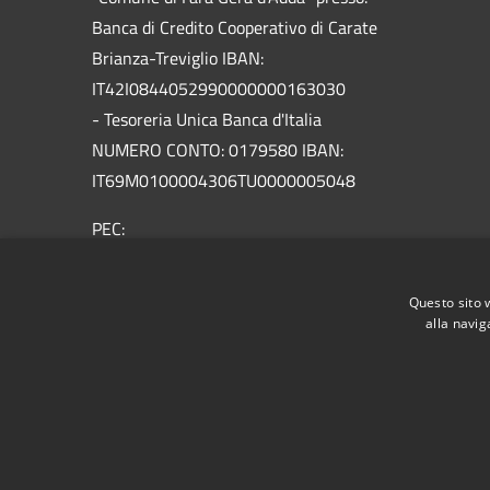
Banca di Credito Cooperativo di Carate
Brianza-Treviglio IBAN:
IT42I0844052990000000163030
- Tesoreria Unica Banca d'Italia
NUMERO CONTO: 0179580 IBAN:
IT69M0100004306TU0000005048
PEC:
info@pec.comune.farageradadda.bg.it
Centralino Unico: 0363688601
Questo sito 
alla navig
RSS
Accessibilità
Privacy
Cookie
Mappa de