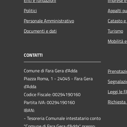
Enti e fondazioni
Imprese 
Politici
Appalti pu
Personale Amministrativo
Catasto e
Documenti e dati
Turismo
Mobilità e
CONTATTI
Comune di Fara Gera d'Adda
Prenotaz
Piazza Roma, 1 - 24045 - Fara Gera
Segnalazi
d'Adda
Leggi le 
Codice Fiscale: 00294190160
Richiesta
Partita IVA: 00294190160
IBAN:
- Tesoreria Comunale intestatario conto
"Comune di Fara Gera d'Adda" presso: