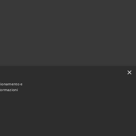
×
nzionamento e
nformazioni
Municipium
Accesso
 di Fara Gera d'Adda • Powered by
•
redazione