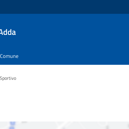
'Adda
il Comune
Sportivo