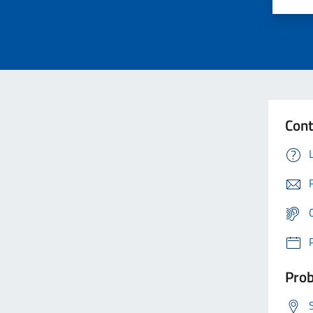
Cont
Prob