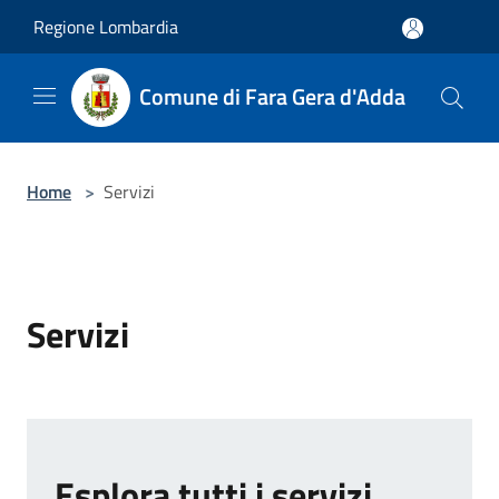
Salta al contenuto principale
Regione Lombardia
Comune di Fara Gera d'Adda
Home
>
Servizi
Servizi
Esplora tutti i servizi