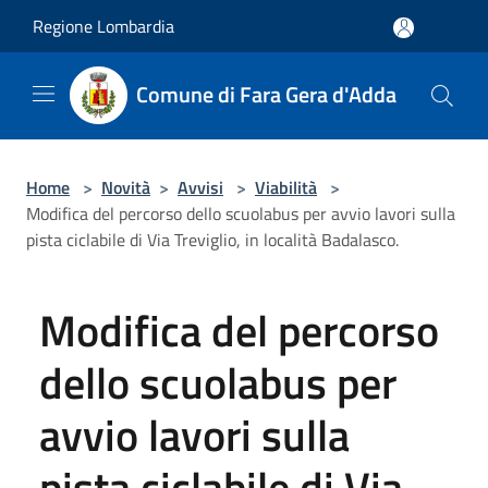
Salta al contenuto principale
Regione Lombardia
Comune di Fara Gera d'Adda
Home
>
Novità
>
Avvisi
>
Viabilità
>
Modifica del percorso dello scuolabus per avvio lavori sulla
pista ciclabile di Via Treviglio, in località Badalasco.
Modifica del percorso
dello scuolabus per
avvio lavori sulla
pista ciclabile di Via