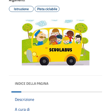
Istruzione
Pista ciclabile
INDICE DELLA PAGINA
Descrizione
A cura di