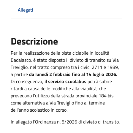
Allegati
Descrizione
P
er
l
a realizzazione della pista ciclabile in località
Badalasco, è stato
dis
p
o
sto
il
divieto di transito
su
Via
Treviglio
,
ne
l
tratt
o
compreso tra i civici
2711
e
1989
,
a partire
da lunedì 2 febbraio fino al 14 luglio 2026.
Di
conseguenza,
il servizio
scuolabus
pot
rà
su
b
i
re
ritardi a causa dell
e
modific
h
e
al
la
v
i
abi
li
tà,
che
p
r
e
ve
d
ono
l'utilizzo della strada provinciale 184 bis
come
alternativa a V
i
a Treviglio fino al
t
e
rm
in
e
d
e
ll
'a
n
no
sc
o
l
a
s
ti
co i
n
co
rso
.
In allegato l’Ordinanza n. 5/2026 di divieto di transito.