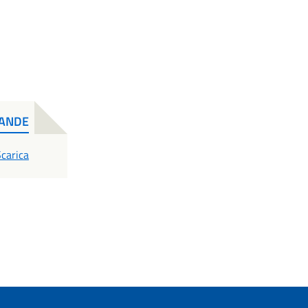
MANDE
PDF
carica