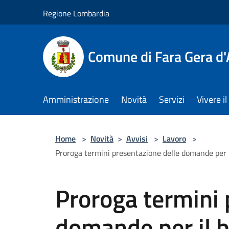
Salta al contenuto principale
Regione Lombardia
Comune di Fara Gera d
Amministrazione
Novità
Servizi
Vivere 
Home
>
Novità
>
Avvisi
>
Lavoro
>
Proroga termini presentazione delle domande per i
Proroga termini 
domande per il 