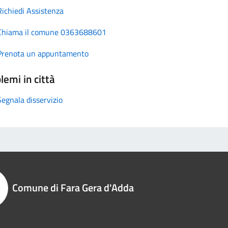
Richiedi Assistenza
Chiama il comune 0363688601
Prenota un appuntamento
lemi in città
Segnala disservizio
Comune di Fara Gera d'Adda