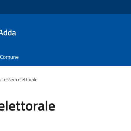
'Adda
il Comune
o tessera elettorale
elettorale