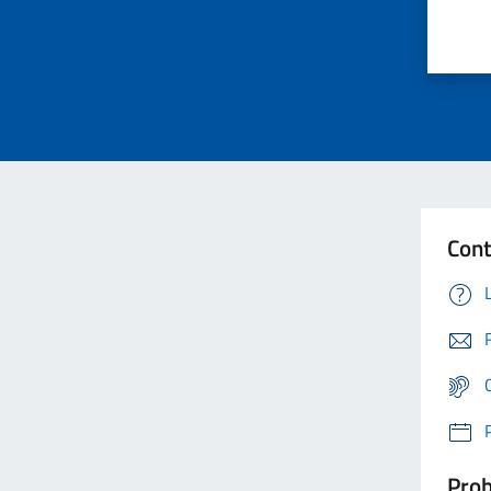
Cont
Prob