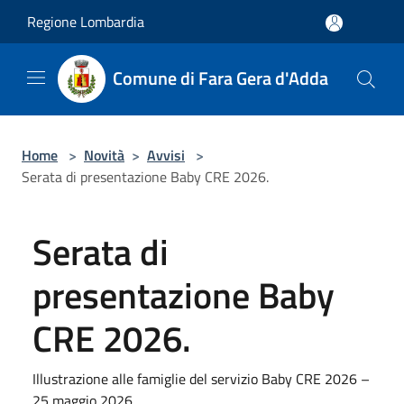
Salta al contenuto principale
Regione Lombardia
Comune di Fara Gera d'Adda
Home
>
Novità
>
Avvisi
>
Serata di presentazione Baby CRE 2026.
Serata di
presentazione Baby
CRE 2026.
Illustrazione alle famiglie del servizio Baby CRE 2026 –
25 maggio 2026.