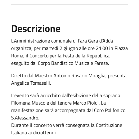
Descrizione
L'Amministrazione comunale di Fara Gera d'Adda
o
r
ga
n
i
zz
a
,
per
m
artedì 2
g
iugno alle ore 21.00
in
Piazza
Roma
,
il Concerto per la Festa della Repubblica
,
eseguito dal Corpo Bandistico Musicale
F
arese.
Diretto dal Maestro Antonio Rosario Miraglia, presenta
Angelica Tomaselli.
L’evento sarà arricchito dall’esibizione della soprano
Filomena Musco e del tenore Marco Pioldi. La
manifestazione sarà accompagnata dal Coro Polifonico
S.Alessandro.
Durante il concerto verrà consegnata la Costituzione
Italiana ai diciottenni.