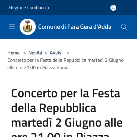
Salta al contenuto principale
Regione Lombardia
Comune di Fara Gera d'Adda
Home
>
Novità
>
Avvisi
>
Concerto per la Festa della Repubblica martedì 2 Giugno
alle ore 21.00 in Piazza Roma.
Concerto per la Festa
della Repubblica
martedì 2 Giugno alle
ore 21.00 in Piazza