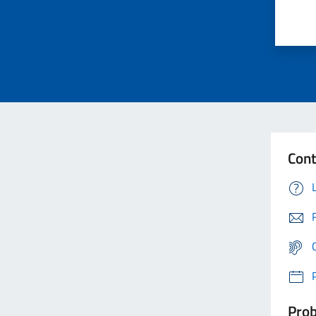
Cont
Prob