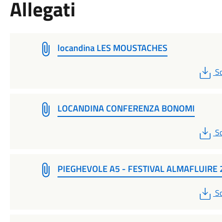
Allegati
locandina LES MOUSTACHES
P
Sc
LOCANDINA CONFERENZA BONOMI
P
Sc
PIEGHEVOLE A5 - FESTIVAL ALMAFLUIRE 
P
Sc