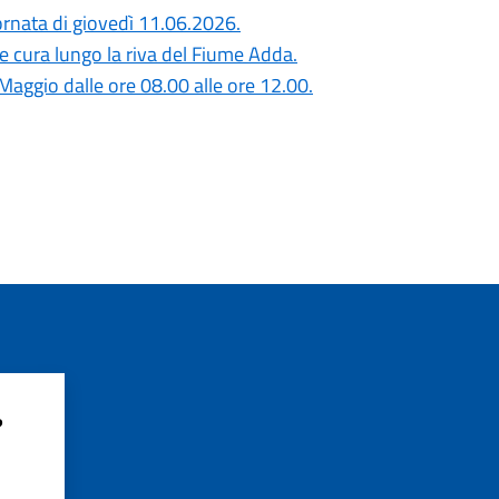
giornata di giovedì 11.06.2026.
 e cura lungo la riva del Fiume Adda.
 Maggio dalle ore 08.00 alle ore 12.00.
?