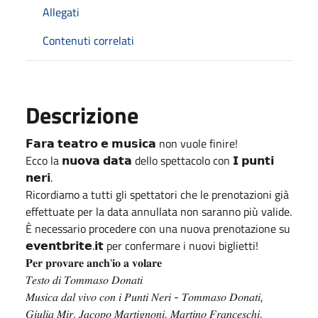
Allegati
Contenuti correlati
Descrizione
𝗙𝗮𝗿𝗮 𝘁𝗲𝗮𝘁𝗿𝗼 𝗲 𝗺𝘂𝘀𝗶𝗰𝗮 non vuole finire!
Ecco la 𝗻𝘂𝗼𝘃𝗮 𝗱𝗮𝘁𝗮 dello spettacolo con 𝗜 𝗽𝘂𝗻𝘁𝗶
𝗻𝗲𝗿𝗶.
Ricordiamo a tutti gli spettatori che le prenotazioni già
effettuate per la data annullata non saranno più valide.
È necessario procedere con una nuova prenotazione su
𝗲𝘃𝗲𝗻𝘁𝗯𝗿𝗶𝘁𝗲.𝗶𝘁 per confermare i nuovi biglietti!
𝐏𝐞𝐫 𝐩𝐫𝐨𝐯𝐚𝐫𝐞 𝐚𝐧𝐜𝐡'𝐢𝐨 𝐚 𝐯𝐨𝐥𝐚𝐫𝐞
𝑇𝑒𝑠𝑡𝑜 𝑑𝑖 𝑇𝑜𝑚𝑚𝑎𝑠𝑜 𝐷𝑜𝑛𝑎𝑡𝑖
𝑀𝑢𝑠𝑖𝑐𝑎 𝑑𝑎𝑙 𝑣𝑖𝑣𝑜 𝑐𝑜𝑛 𝑖 𝑃𝑢𝑛𝑡𝑖 𝑁𝑒𝑟𝑖 - 𝑇𝑜𝑚𝑚𝑎𝑠𝑜 𝐷𝑜𝑛𝑎𝑡𝑖,
𝐺𝑖𝑢𝑙𝑖𝑎 𝑀𝑖𝑟, 𝐽𝑎𝑐𝑜𝑝𝑜 𝑀𝑎𝑟𝑡𝑖𝑔𝑛𝑜𝑛𝑖, 𝑀𝑎𝑟𝑡𝑖𝑛𝑜 𝐹𝑟𝑎𝑛𝑐𝑒𝑠𝑐ℎ𝑖,