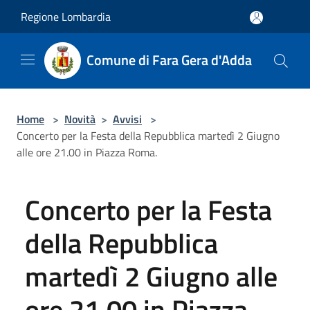
Salta al contenuto principale
Regione Lombardia
Comune di Fara Gera d'Adda
Home
>
Novità
>
Avvisi
>
Concerto per la Festa della Repubblica martedì 2 Giugno
alle ore 21.00 in Piazza Roma.
Concerto per la Festa
della Repubblica
martedì 2 Giugno alle
ore 21.00 in Piazza