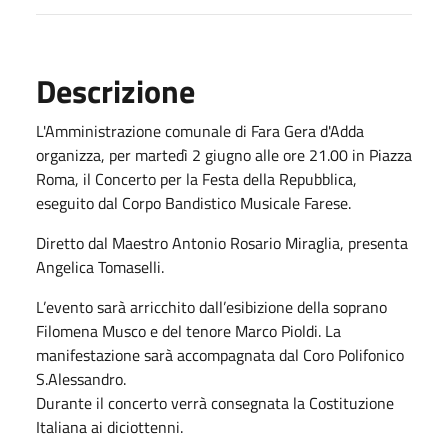
Descrizione
L'Amministrazione comunale di Fara Gera d'Adda
o
r
ga
n
i
zz
a
,
per
m
artedì 2
g
iugno alle ore 21.00
in
Piazza
Roma
,
il Concerto per la Festa della Repubblica
,
eseguito dal Corpo Bandistico Musicale
F
arese.
Diretto dal Maestro Antonio Rosario Miraglia, presenta
Angelica Tomaselli.
L’evento sarà arricchito dall’esibizione della soprano
Filomena Musco e del tenore Marco Pioldi. La
manifestazione sarà accompagnata dal Coro Polifonico
S.Alessandro.
Durante il concerto verrà consegnata la Costituzione
Italiana ai diciottenni.