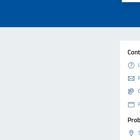
Cont
Prob