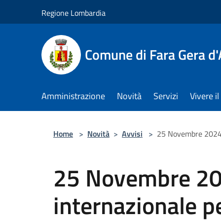
Salta al contenuto principale
Regione Lombardia
Comune di Fara Gera d
Amministrazione
Novità
Servizi
Vivere 
Home
>
Novità
>
Avvisi
>
25 Novembre 2024 -
25 Novembre 20
internazionale p