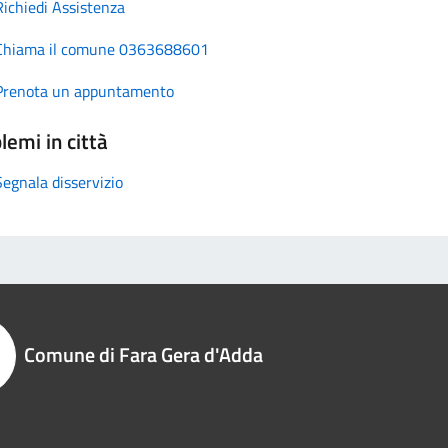
Richiedi Assistenza
Chiama il comune 0363688601
Prenota un appuntamento
lemi in città
Segnala disservizio
Comune di Fara Gera d'Adda