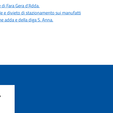
e di Fara Gera d'Adda.
e e divieto di stazionamento sui manufatti
iume adda e della diga S. Anna.
?