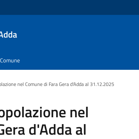
'Adda
il Comune
olazione nel Comune di Fara Gera d'Adda al 31.12.2025
opolazione nel
Gera d'Adda al