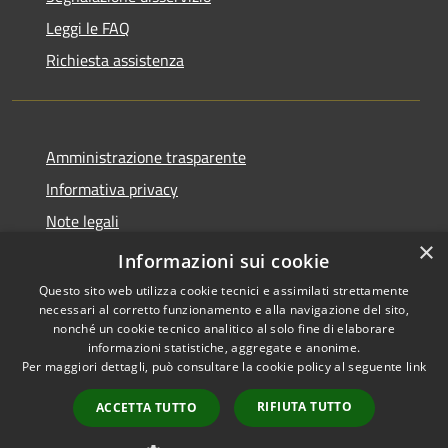
Leggi le FAQ
Richiesta assistenza
Amministrazione trasparente
Informativa privacy
Note legali
×
Dichiarazione di accessibilità
Informazioni sui cookie
Questo sito web utilizza cookie tecnici e assimilati strettamente
necessari al corretto funzionamento e alla navigazione del sito,
nonché un cookie tecnico analitico al solo fine di elaborare
informazioni statistiche, aggregate e anonime.
RSS
Copyright © 2026 • Comune di
Per maggiori dettagli, può consultare la cookie policy al seguente
link
Accessibilità
Fara Gera d'Adda • Powered by
Privacy
Municipium
Accesso
•
RIFIUTA TUTTO
ACCETTA TUTTO
Cookie
redazione