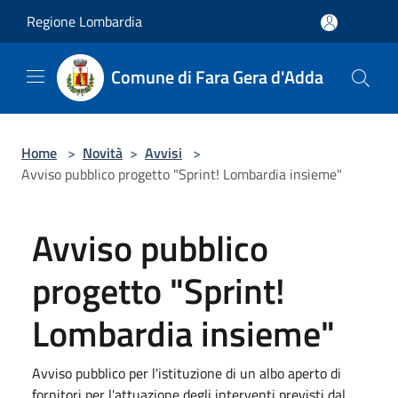
Salta al contenuto principale
Regione Lombardia
Comune di Fara Gera d'Adda
Home
>
Novità
>
Avvisi
>
Avviso pubblico progetto "Sprint! Lombardia insieme"
Avviso pubblico
progetto "Sprint!
Lombardia insieme"
Avviso pubblico per l'istituzione di un albo aperto di
fornitori per l'attuazione degli interventi previsti dal