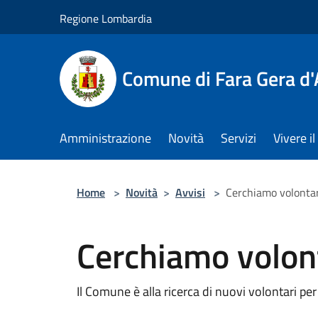
Salta al contenuto principale
Regione Lombardia
Comune di Fara Gera d
Amministrazione
Novità
Servizi
Vivere 
Home
>
Novità
>
Avvisi
>
Cerchiamo volontari
Cerchiamo volont
Il Comune è alla ricerca di nuovi volontari per