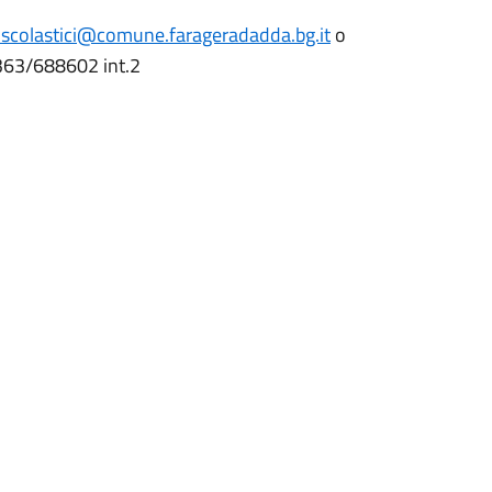
i.scolastici@comune.farageradadda.bg.it
o
 0363/688602 int.2