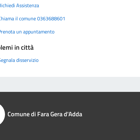
Richiedi Assistenza
Chiama il comune 0363688601
Prenota un appuntamento
lemi in città
Segnala disservizio
Comune di Fara Gera d'Adda