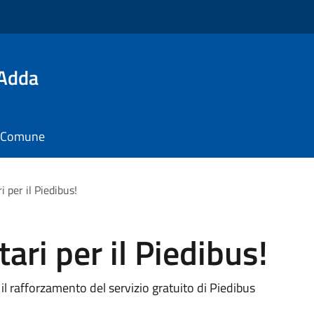
'Adda
il Comune
 per il Piedibus!
ari per il Piedibus!
 il rafforzamento del servizio gratuito di Piedibus