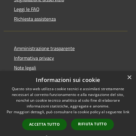
Leggi le FAQ
Richiesta assistenza
Amministrazione trasparente
Informativa privacy
Note legali
×
Dichiarazione di accessibilità
Informazioni sui cookie
Questo sito web utilizza cookie tecnici e assimilati strettamente
necessari al corretto funzionamento e alla navigazione del sito,
nonché un cookie tecnico analitico al solo fine di elaborare
informazioni statistiche, aggregate e anonime.
RSS
Copyright © 2026 • Comune di
Per maggiori dettagli, può consultare la cookie policy al seguente
link
Accessibilità
Fara Gera d'Adda • Powered by
Privacy
Municipium
Accesso
•
RIFIUTA TUTTO
ACCETTA TUTTO
Cookie
redazione