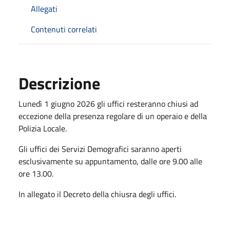
Allegati
Contenuti correlati
Descrizione
Lunedì 1 giugno 2026
g
l
i uffici
resteranno chiusi
a
d
eccezione della
presenza regolare di un
o
peraio
e
della
Polizia Locale
.
G
l
i
u
ffici
dei
Servizi
Demografici
saranno aperti
esclusivamente su appuntamento,
dalle ore 9.00 alle
ore 13.00.
In allegato il Decreto della chiusra degli uffici.