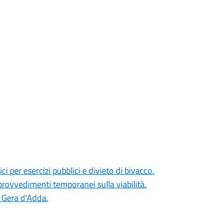
i per esercizi pubblici e divieto di bivacco.
rovvedimenti temporanei sulla viabilità.
 Gera d'Adda.