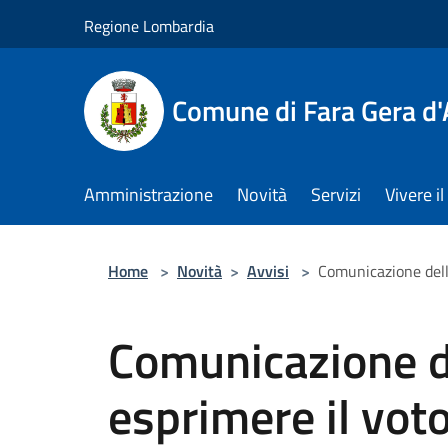
Salta al contenuto principale
Regione Lombardia
Comune di Fara Gera d
Amministrazione
Novità
Servizi
Vivere 
Home
>
Novità
>
Avvisi
>
Comunicazione della
Comunicazione de
esprimere il voto