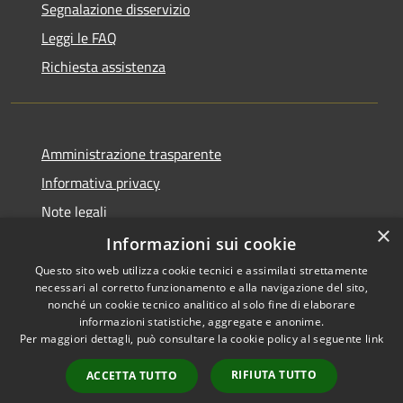
Segnalazione disservizio
Leggi le FAQ
Richiesta assistenza
Amministrazione trasparente
Informativa privacy
Note legali
×
Dichiarazione di accessibilità
Informazioni sui cookie
Questo sito web utilizza cookie tecnici e assimilati strettamente
necessari al corretto funzionamento e alla navigazione del sito,
nonché un cookie tecnico analitico al solo fine di elaborare
informazioni statistiche, aggregate e anonime.
RSS
Copyright © 2026 • Comune di
Per maggiori dettagli, può consultare la cookie policy al seguente
link
Accessibilità
Fara Gera d'Adda • Powered by
Privacy
Municipium
Accesso
•
RIFIUTA TUTTO
ACCETTA TUTTO
Cookie
redazione