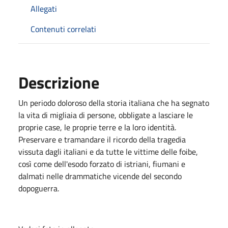
Allegati
Contenuti correlati
Descrizione
Un p
er
io
d
o doloroso della storia italiana che ha
seg
n
a
t
o
la
vita
di
migliaia di
persone, o
b
bliga
te a
l
a
sc
i
are l
e
propri
e
cas
e
, l
e
propri
e
terr
e
e la
l
o
ro identità.
Pre
servare e
t
r
a
ma
n
d
are
i
l
ric
or
do
della tragedia
v
i
ssuta
dagli
italiani e d
a
tutte le vittime delle foibe,
co
s
ì
come dell'esodo
forzato di istriani, fiumani e
dalmati nel
le
drammatiche vicende del
secondo
dopoguerra
.