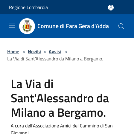
Salta al contenuto principale
Regione Lombardia
Comune di Fara Gera d'Adda
Home
>
Novità
>
Avvisi
>
La Via di Sant'Alessandro da Milano a Bergamo.
La Via di
Sant'Alessandro da
Milano a Bergamo.
A cura dell’Associazione Amici del Cammino di San
Giovanni.