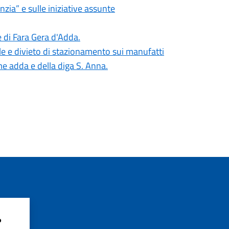
zia” e sulle iniziative assunte
e di Fara Gera d'Adda.
e e divieto di stazionamento sui manufatti
iume adda e della diga S. Anna.
?