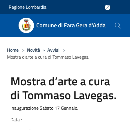
Salta al contenuto principale
Regione Lombardia
Comune di Fara Gera d'Adda
Home
>
Novità
>
Avvisi
>
Mostra d’arte a cura di Tommaso Lavegas.
Mostra d’arte a cura
di Tommaso Lavegas.
Inaugurazione Sabato 17 Gennaio.
Data :