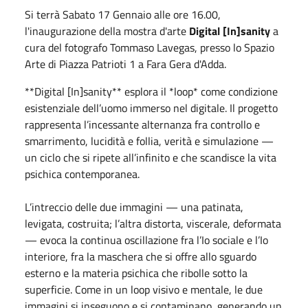
Si terrà Sabato 17 Gennaio alle ore 16.00,
l'inaugurazione della mostra d'arte
Digital [In]sanity
a
cura del fotografo Tommaso Lavegas, presso lo Spazio
Arte di Piazza Patrioti 1 a Fara Gera d'Adda.
**Digital [In]sanity** esplora il *loop* come condizione
esistenziale dell’uomo immerso nel digitale. Il progetto
rappresenta l’incessante alternanza fra controllo e
smarrimento, lucidità e follia, verità e simulazione —
un ciclo che si ripete all’infinito e che scandisce la vita
psichica contemporanea.
L’intreccio delle due immagini — una patinata,
levigata, costruita; l’altra distorta, viscerale, deformata
— evoca la continua oscillazione fra l’Io sociale e l’Io
interiore, fra la maschera che si offre allo sguardo
esterno e la materia psichica che ribolle sotto la
superficie. Come in un loop visivo e mentale, le due
immagini si inseguono e si contaminano, generando un