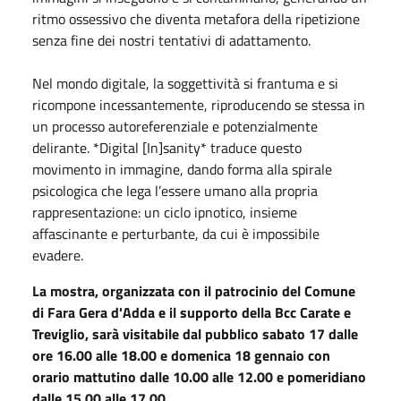
ritmo ossessivo che diventa metafora della ripetizione
senza fine dei nostri tentativi di adattamento.
Nel mondo digitale, la soggettività si frantuma e si
ricompone incessantemente, riproducendo se stessa in
un processo autoreferenziale e potenzialmente
delirante. *Digital [In]sanity* traduce questo
movimento in immagine, dando forma alla spirale
psicologica che lega l’essere umano alla propria
rappresentazione: un ciclo ipnotico, insieme
affascinante e perturbante, da cui è impossibile
evadere. ‎
La
m
ostra,
o
rg
a
n
i
z
z
ata
con
il patrocinio del
Comune
di Fara Gera d'Adda
e
il
s
upp
o
r
to della Bcc Carate e
Treviglio, sarà
visi
ta
bi
l
e dal
pubblico
s
abato 17 dalle
ore
16.00 alle 18.00 e
d
omenica 18
g
ennaio
con
orario mattutino
dalle 10.00 alle 12.00 e
pomeridiano
dalle 15.00 alle 17.00.