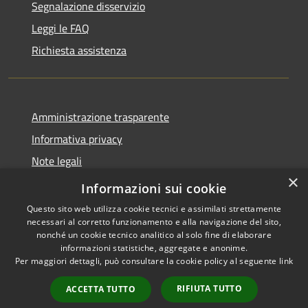
Segnalazione disservizio
Leggi le FAQ
Richiesta assistenza
Amministrazione trasparente
Informativa privacy
Note legali
×
Dichiarazione di accessibilità
Informazioni sui cookie
Questo sito web utilizza cookie tecnici e assimilati strettamente
necessari al corretto funzionamento e alla navigazione del sito,
nonché un cookie tecnico analitico al solo fine di elaborare
informazioni statistiche, aggregate e anonime.
RSS
Copyright © 2026 • Comune di
Per maggiori dettagli, può consultare la cookie policy al seguente
link
Accessibilità
Fara Gera d'Adda • Powered by
Privacy
Municipium
Accesso
•
RIFIUTA TUTTO
ACCETTA TUTTO
Cookie
redazione