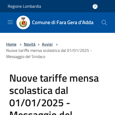
Salta al contenuto principale
Regione Lombardia
Comune di Fara Gera d'Adda
Home
>
Novità
>
Avvisi
>
Nuove tariffe mensa scolastica dal 01/01/2025 -
Messaggio del Sindaco
Nuove tariffe mensa
scolastica dal
01/01/2025 -
Messaggio del