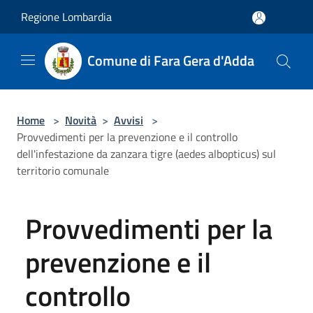
Salta al contenuto principale
Regione Lombardia
Comune di Fara Gera d'Adda
Home
>
Novità
>
Avvisi
>
Provvedimenti per la prevenzione e il controllo
dell'infestazione da zanzara tigre (aedes albopticus) sul
territorio comunale
Provvedimenti per la
prevenzione e il
controllo