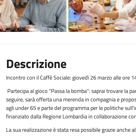
Descrizione
Incontro con il
C
affè
S
ociale
:
gioved
ì
26 marzo alle ore 14 
Partecipa al gioco "Passa
la bomba
":
s
ap
rai trovare la p
seguire, sarà offerta una merenda
in compagnia e
propos
agli under 65
e
parte del programma per le politiche sull
finanziat
o
dalla Regione Lombardia in collaborazione c
La sua realizzazione è stata
resa
possibile
grazie
anche a