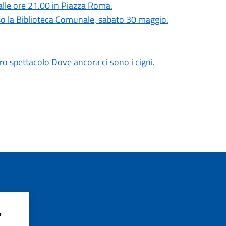
alle ore 21.00 in Piazza Roma.
sso la Biblioteca Comunale, sabato 30 maggio.
oro spettacolo Dove ancora ci sono i cigni.
?