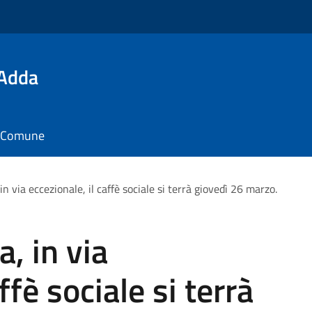
'Adda
il Comune
n via eccezionale, il caffè sociale si terrà giovedì 26 marzo.
, in via
ffè sociale si terrà