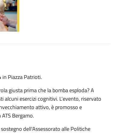
in Piazza Patrioti.
arola giusta prima che la bomba
e
s
ploda?
A
ti alcuni
esercizi cognitivi. L'
e
ve
nt
o
,
r
is
e
rv
at
o
'invecchiamento attivo, è promoss
o
e
on ATS Bergamo.
l
s
o
s
t
egn
o dell'Assessorato alle Politiche