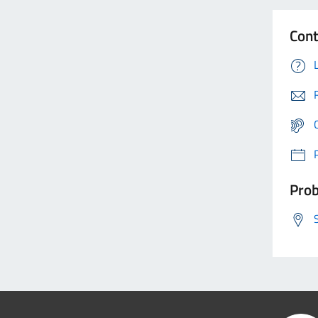
Cont
Prob