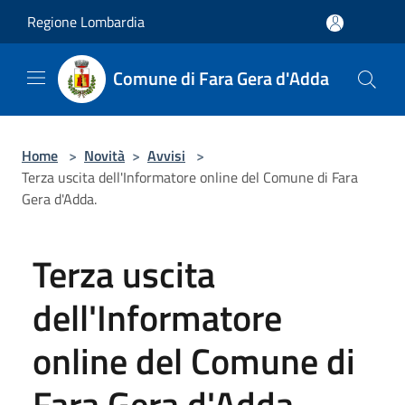
Salta al contenuto principale
Regione Lombardia
Comune di Fara Gera d'Adda
Home
>
Novità
>
Avvisi
>
Terza uscita dell'Informatore online del Comune di Fara
Gera d'Adda.
Terza uscita
dell'Informatore
online del Comune di
Fara Gera d'Adda.