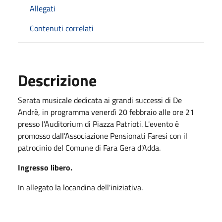
Allegati
Contenuti correlati
Descrizione
Serata musicale
dedi
c
at
a
a
i grandi successi di De
Andrè
,
i
n
prog
r
amma
venerdì
20
f
ebbraio alle ore 21
press
o
l'Auditorium
di Piazza Patrioti.
L'
e
ve
nto
è
p
ro
mo
sso
dall'Associazione
Pensionati
F
aresi
c
on
il
patrocin
i
o
del
Comune di Fara Gera d'Adda.
Ingresso libero.
In allegato la locandina dell'iniziativa.