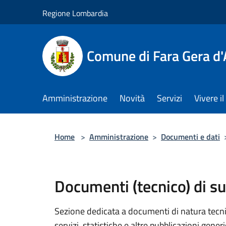
Salta al contenuto principale
Regione Lombardia
Comune di Fara Gera d
Amministrazione
Novità
Servizi
Vivere 
Home
>
Amministrazione
>
Documenti e dati
Documenti (tecnico) di s
Sezione dedicata a documenti di natura tecnica
servizi, statistiche e altre pubblicazioni gener