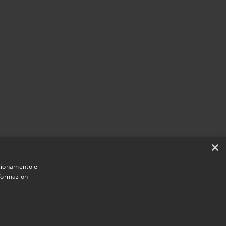
×
nzionamento e
nformazioni
Municipium
Accesso
 di Fara Gera d'Adda • Powered by
•