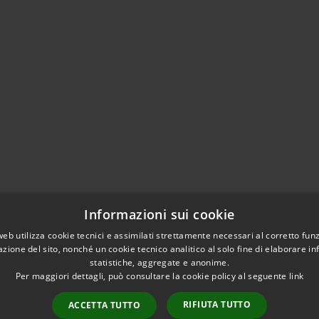
Informazioni sui cookie
web utilizza cookie tecnici e assimilati strettamente necessari al corretto fu
azione del sito, nonché un cookie tecnico analitico al solo fine di elaborare i
statistiche, aggregate e anonime.
Per maggiori dettagli, può consultare la cookie policy al seguente
link
RIFIUTA TUTTO
ACCETTA TUTTO
l sito
Copyright © 2026 • Comune