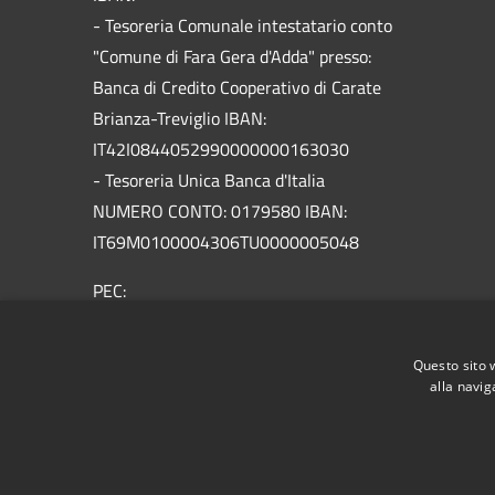
- Tesoreria Comunale intestatario conto
"Comune di Fara Gera d'Adda" presso:
Banca di Credito Cooperativo di Carate
Brianza-Treviglio IBAN:
IT42I0844052990000000163030
- Tesoreria Unica Banca d'Italia
NUMERO CONTO: 0179580 IBAN:
IT69M0100004306TU0000005048
PEC:
info@pec.comune.farageradadda.bg.it
Centralino Unico: 0363688601
Questo sito 
alla navig
RSS
Accessibilità
Privacy
Cookie
Mappa de