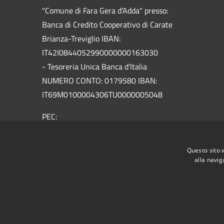
"Comune di Fara Gera d'Adda" presso:
Banca di Credito Cooperativo di Carate
Brianza-Treviglio IBAN:
IT42I0844052990000000163030
- Tesoreria Unica Banca d'Italia
NUMERO CONTO: 0179580 IBAN:
IT69M0100004306TU0000005048
PEC:
info@pec.comune.farageradadda.bg.it
Centralino Unico: 0363688601
Questo sito 
alla navig
RSS
Accessibilità
Privacy
Cookie
Mappa de