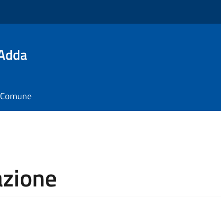
'Adda
il Comune
azione