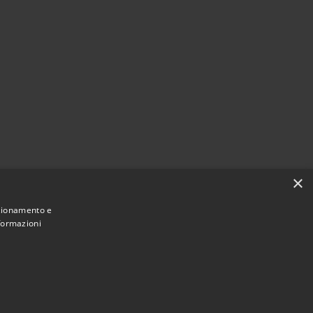
×
nzionamento e
nformazioni
Municipium
Accesso
 di Fara Gera d'Adda • Powered by
•
redazione