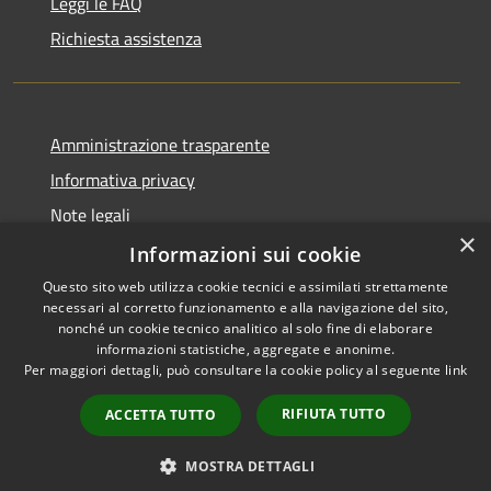
Leggi le FAQ
Richiesta assistenza
Amministrazione trasparente
Informativa privacy
Note legali
×
Dichiarazione di accessibilità
Informazioni sui cookie
Questo sito web utilizza cookie tecnici e assimilati strettamente
necessari al corretto funzionamento e alla navigazione del sito,
nonché un cookie tecnico analitico al solo fine di elaborare
informazioni statistiche, aggregate e anonime.
RSS
Copyright © 2026 • Comune di
Per maggiori dettagli, può consultare la cookie policy al seguente
link
Accessibilità
Fara Gera d'Adda • Powered by
Privacy
Municipium
Accesso
•
RIFIUTA TUTTO
ACCETTA TUTTO
Cookie
redazione
Mappa del sito
MOSTRA DETTAGLI