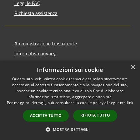
Leggi le FAQ
Richiesta assistenza
Amministrazione trasparente
Informativa privacy
Note legali
×
Informazioni sui cookie
Dichiarazione di accessibilità
Questo sito web utilizza cookie tecnici e assimilati strettamente
necessari al corretto funzionamento e alla navigazione del sito,
nonché un cookie tecnico analitico al solo fine di elaborare
informazioni statistiche, aggregate e anonime.
Per maggiori dettagli, può consultare la cookie policy al seguente
link
RSS
Copyright © 2026 • Comune di
Accessibilità
Fara Gera d'Adda • Powered by
RIFIUTA TUTTO
ACCETTA TUTTO
Privacy
Municipium
Accesso
•
Cookie
redazione
MOSTRA DETTAGLI
Mappa del sito