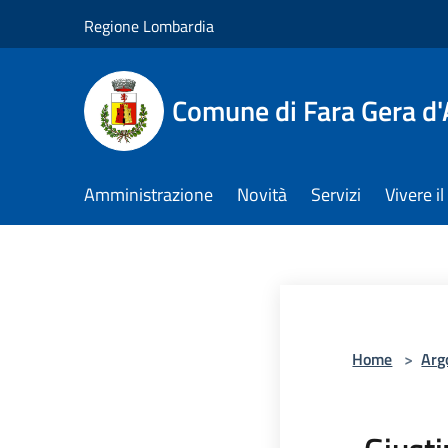
Salta al contenuto principale
Regione Lombardia
Comune di Fara Gera d
Amministrazione
Novità
Servizi
Vivere 
Home
>
Arg