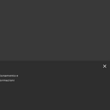
×
nzionamento e
nformazioni
Municipium
Accesso
 di Fara Gera d'Adda • Powered by
•
redazione