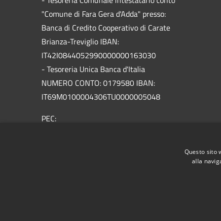
"Comune di Fara Gera d'Adda" presso:
Banca di Credito Cooperativo di Carate
Brianza-Treviglio IBAN:
IT42I0844052990000000163030
- Tesoreria Unica Banca d'Italia
NUMERO CONTO: 0179580 IBAN:
IT69M0100004306TU0000005048
PEC:
info@pec.comune.farageradadda.bg.it
Centralino Unico: 0363688601
Questo sito 
alla navig
RSS
Accessibilità
Privacy
Cookie
Mappa de