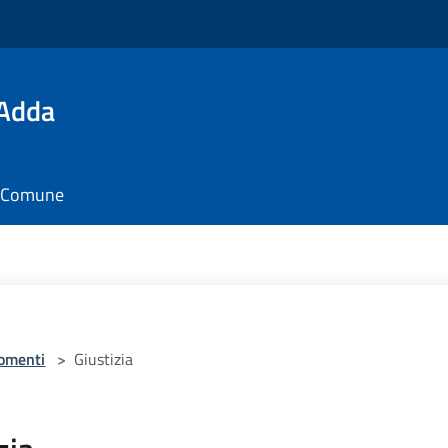
'Adda
il Comune
omenti
>
Giustizia