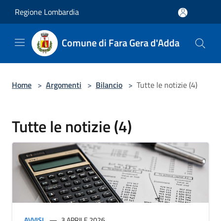
Salta al contenuto principale
Regione Lombardia
Comune di Fara Gera d'Adda
Home
>
Argomenti
>
Bilancio
>
Tutte le notizie (4)
Tutte le notizie (4)
AVVISI
3 APRILE 2026