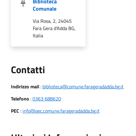
Biblioteca
Comunale
Via Rosa, 2, 24045
Fara Gera d'Adda BG,
Italia
Utili
Contatti
Indirizzo mail
:
biblioteca@comune.farageradadda.bg.it
Telefono
:
0363 688620
PEC
:
info@pec.comune.farageradadda.bg.it