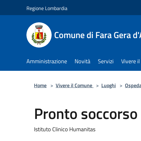
Salta al contenuto principale
Regione Lombardia
Comune di Fara Gera d
Amministrazione
Novità
Servizi
Vivere 
Home
>
Vivere il Comune
>
Luoghi
>
Ospeda
Pronto soccorso
Istituto Clinico Humanitas