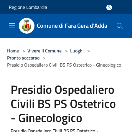
Salta al contenuto principale
Regione Lombardia
Comune di Fara Gera d'Adda
Home
>
Vivere il Comune
>
Luoghi
>
Pronto soccorso
>
Presidio Ospedaliero Civili BS PS Ostetrico - Ginecologico
Presidio Ospedaliero
Civili BS PS Ostetrico
- Ginecologico
Presidio Ospedaliero Civili BS PS Ostetrico -