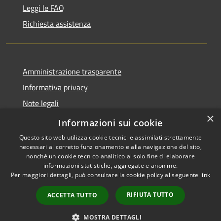
Leggi le FAQ
Richiesta assistenza
Amministrazione trasparente
Informativa privacy
Note legali
×
Dichiarazione di accessibilità
Informazioni sui cookie
Questo sito web utilizza cookie tecnici e assimilati strettamente
necessari al corretto funzionamento e alla navigazione del sito,
nonché un cookie tecnico analitico al solo fine di elaborare
informazioni statistiche, aggregate e anonime.
RSS
Copyright © 2026 • Comune di
Per maggiori dettagli, può consultare la cookie policy al seguente
link
Accessibilità
Fara Gera d'Adda • Powered by
Privacy
Municipium
Accesso
•
RIFIUTA TUTTO
ACCETTA TUTTO
Cookie
redazione
Mappa del sito
MOSTRA DETTAGLI