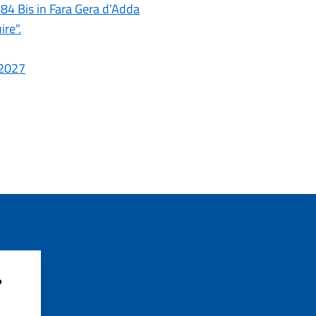
84 Bis in Fara Gera d'Adda
ire".
/2027
?