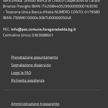
Gera d'Adda" presso: Banca di Credito Cooperativo di Carate
Brianza-Treviglio IBAN: IT42I0844052990000000163030
- Tesoreria Unica Banca d'Italia NUMERO CONTO: 0179580
IBAN: IT69M0100004306TU0000005048
PEC:
info@pec.comune.farageradadda.bg.it
Centralino Unico: 0363688601
Prenotazione appuntamento
Segnalazione disservizio
Leggi le FAQ
Richiesta assistenza
Amministrazione trasparente