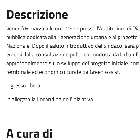
Descrizione
Venerdì 6 marzo alle ore 21
:
00, presso l'Auditroium di Pia
pubblica
d
e
dic
a
ta alla
rigenerazione urbana e
al pr
o
get
t
o
Nazionale. Dopo i
l
salut
o
introduttivo
del Sindaco
,
s
a
rà
p
emersi dalla
consultazione pubblica
con
d
otta
da
Urban F
approfondimento sullo
sviluppo del progetto iniziale
,
co
territoriale ed economic
o
curate
da Green
A
ssist
.
Ingresso libero.
In allegato la Locandina dell'iniziativa.
A cura di