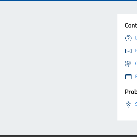
Cont
Prob