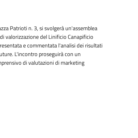
zza Patrioti n. 3, si
s
volg
erà un'assemblea
di valorizzazione
del Linificio Canapificio
r
e
se
nta
ta
e comment
a
ta
l'
an
al
i
si
de
i
risultati
uture
.
L
'
i
n
contr
o
pros
e
guirà
con un
mpren
s
i
v
o di
valutazioni di
marketing