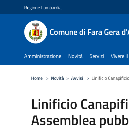
Salta al contenuto principale
Regione Lombardia
Comune di Fara Gera d
Amministrazione
Novità
Servizi
Vivere 
Home
>
Novità
>
Avvisi
>
Linificio Canapific
Linificio Canapif
Assemblea pubbl