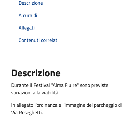
Descrizione
A cura di
Allegati
Contenuti correlati
Descrizione
D
ura
n
te
il Festival "Alma Fluire" s
ono
prev
i
ste
vari
a
z
i
on
i
a
l
la v
i
abili
tà.
In allegato l'ordinanza e l'immagine del parcheggio di
Via Reseghetti.